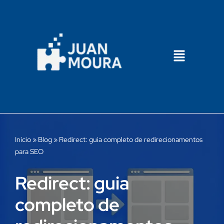
Pular
para
o
conteúdo
Início
»
Blog
»
Redirect: guia completo de redirecionamentos
para SEO​
Redirect: guia
completo de