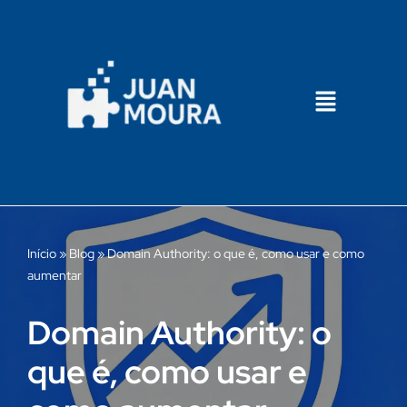
Pular
para
o
conteúdo
Início
»
Blog
»
Domain Authority: o que é, como usar e como
aumentar
Domain Authority: o
que é, como usar e