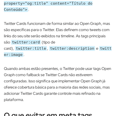
property="og:title" content="Título do
.​
Conteúdo">
Twitter Cards funcionam de forma similar ao Open Graph, mas
são específicas para o Twitter. Elas definem como tweets com
links do seu site serão exibidos na timeline. As tags principais
são
(tipo de
twitter:card
card),
,
e
twitter:title
twitter:description
twitt
.​
er:image
Quando ambas estão presentes, o Twitter pode usar tags Open
Graph como fallback se Twitter Cards não estiverem
configuradas. Isso significa que implementar Open Graph já
oferece cobertura básica para a maioria das redes sociais, mas
adicionar Twitter Cards garante controle mais refinado na
plataforma.​
O que evitar em meta tags